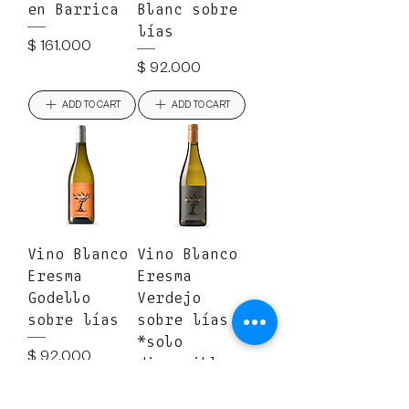
en Barrica
Blanc sobre
lías
Precio
$ 161.000
Precio
$ 92.000
ADD TO CART
ADD TO CART
Vino Blanco
Vino Blanco
Eresma
Eresma
Godello
Verdejo
sobre lías
sobre lías
*solo
Precio
$ 92.000
disponible
Bogotá*