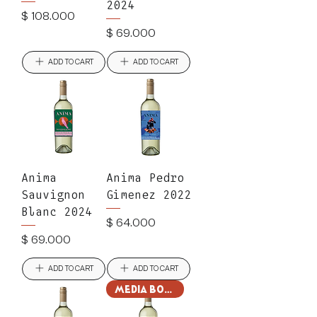
2024
Precio
$ 108.000
Precio
$ 69.000
ADD TO CART
ADD TO CART
Anima
Anima Pedro
Sauvignon
Gimenez 2022
Blanc 2024
Precio
$ 64.000
Precio
$ 69.000
ADD TO CART
ADD TO CART
Media Botella