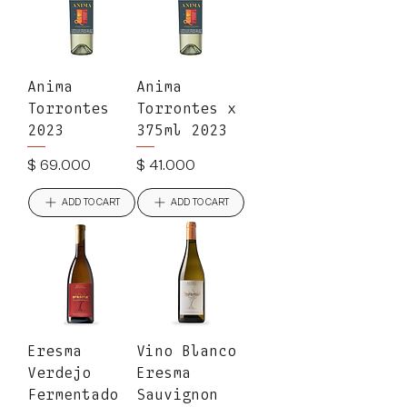
Anima
Anima
Torrontes
Torrontes x
2023
375ml 2023
Precio
Precio
$ 69.000
$ 41.000
ADD TO CART
ADD TO CART
Eresma
Vino Blanco
Verdejo
Eresma
Fermentado
Sauvignon