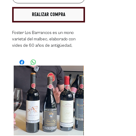
Realizar compra
Foster Los Barrancos es un mono
varietal del malbec, elaborado con
vides de 60 años de antigüedad,
plantadas a una altitud de 980 metros
sobre el nivel del mar.
Color rojo violáceo intenso.
En nariz predominan los aromas
florales, con un toque mentolado.
Entrada dulce en boca. Final largo y
persistente. Es el complemento ideal
para acompañar carnes rojas,
específicamente lomito y churrasco.