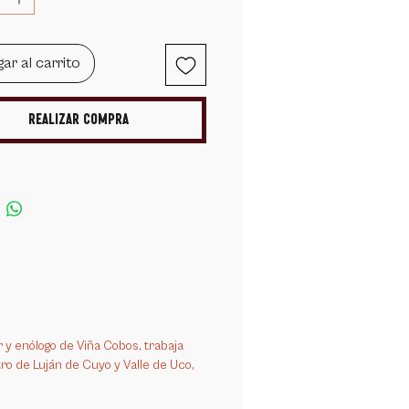
í intenso con tonos negros. Destacan
 cereza y ciruela fresca con notas
ar al carrito
sutiles a rosas. En boca es redondo y
n un final goloso y persistente.
Realizar compra
y enólogo de Viña Cobos, trabaja
o de Luján de Cuyo y Valle de Uco,