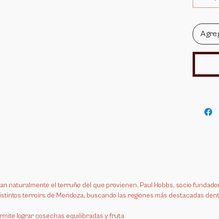
Rojo Rub
notas de
Agreg
florales 
amplio co
n naturalmente el terruño del que provienen. Paul Hobbs, socio fundador 
distintos terroirs de Mendoza, buscando las regiones más destacadas dentr
rmite lograr cosechas equilibradas y fruta