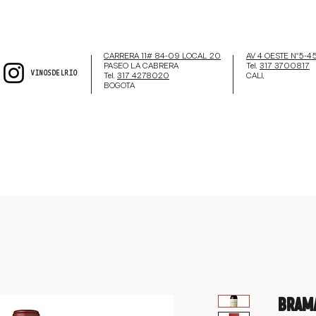
CARRERA 11# 84-09 LOCAL 20
AV 4 OESTE Nº5-4
PASEO LA CABRERA
Tel.
317 3700817
VINOSDELRIO
Tel.
317 4278020
CALI,
BOGOTA
Brama