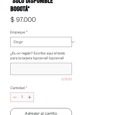
*solo disponible
Bogotá*
Precio
$ 97.000
Empaque
*
¿Es un regalo? Escribe aquí el texto
para la tarjeta (opcional) (opcional)
0/500
Cantidad
*
Agregar al carrito