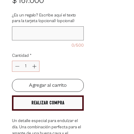
Precio
$ 167.000
¿Es un regalo? Escribe aquí el texto
para la tarjeta (opcional) (opcional)
0/500
Cantidad
*
Agregar al carrito
Realizar compra
Un detalle especial para endulzar el
día. Una combinación perfecta para el
amante de una buena cava y el