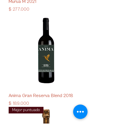
Murua M 2021
Precio
$ 277.000
Anima Gran Reserva Blend 2018
Precio
$ 189.000
Mejor puntuado