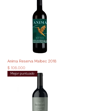
Anima Reserva Malbec 2018
Precio
$ 108.000
Mejor puntuado