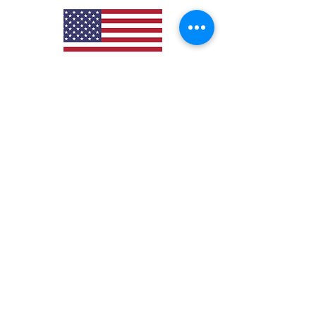
ESTADOS UNIDOS
ESPAÑA
Al entrar a este sitio usted acepta los
términos y condiciones y la política de
privacidad.
EL EXCESO DE ALCOHOL ES PERJUDICIAL PARA
LA SALUD. PROHÍBESE EL EXPENDIO A
MENORES DE EDAD
Política Tratamiento Datos Personales
Condiciones de Uso
Estados Financieros