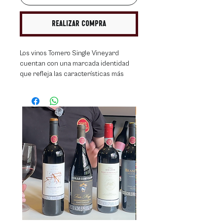
Realizar compra
Los vinos Tomero Single Vineyard
cuentan con una marcada identidad
que refleja las características más
sobresalientes y particulares de Finca
Tomero en Los Árboles Tunuyán, Valle
de Uco.
El kit incluye:
1 botella Tomero Single Vineyard Petit
Verdot
1 botella Tomero Single Vineyard Pinot
Noir
Tomero Singlevineyard Petit Verdot
100% Petit Verdot. Crianza en barricas
de 225 ltrs. y pipones de 500 ltrs. por